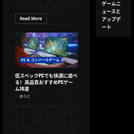
ゲームニ
かを詳しく解説します。
ュースと
Read
アップデ
Read More
more
ート
about
ゲ
ー
ム
業
界
2025：
オ
ー
PC & コンソールゲーム
プ
ン
ワ
低スペックPCでも快適に遊べ
ー
ル
る！高品質おすすめPCゲー
ド
ム10選
と
AI
ゆうと
2025年 10月 31日
NPC
の
最近のPCゲームは美しいグ
新
時
ラフィックやリアルな表現が
代
増え、「高性能PCがないと
遊べない」と思っている人も