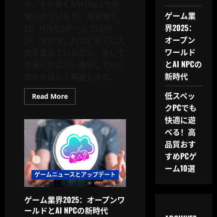
り、その多くがHTML5で開
ゲーム業
発されています。 本記事で
界2025：
は、HTML5ゲームとは何
オープン
か、なぜ今これほどまでに人
ワールド
気を集めているのか、そして
とAI NPCの
今後どのように進化していく
新時代
のかを詳しく解説します。
低スペッ
Read
Read More
more
クPCでも
about
HTML5
快適に遊
ゲ
ー
べる！高
ム
品質おす
と
は？
すめPCゲ
今
な
ーム10選
ぜ
ゲームニュースとアップデート
注
目
を
集
ゲーム業界2025：オープンワ
め
ールドとAI NPCの新時代
て