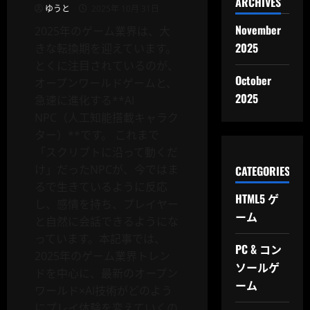
ARCHIVES
い
ゆうと
2025年 10月 31日
る
の
November
2025年のゲーム業界は、大
か
2025
きな転換期を迎えています。
とくに注目されているのが、
October
オープンワールドゲームと、
2025
急速に進化する**AI
NPC（人工知能搭載キャラク
ター）**です。 これまで
「スクリプトに沿って動くだ
け」だったNPCが、今ではま
CATEGORIES
るで生きているように反応
HTML5 ゲ
し、感情を持ち、プレイヤー
ーム
と自然に会話できるようにな
っています。本記事では、
PC & コン
2025年のゲーム業界トレン
ソールゲ
ドを中心に、最新のオープン
ーム
ワールド×AI技術がどのよう
にプレイ体験を変えていくの