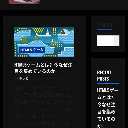
SEARCH
Search
HTML5 ゲーム
HTML5ゲームとは？今なぜ注
目を集めているのか
RECENT
POSTS
ゆうと
2025年 11月 7日
近年、「HTML5ゲーム」と
HTML5ゲー
いう言葉を目にする機会が急
ムとは？
速に増えています。スマホや
今なぜ注
PC、タブレット、さらには
目を集め
SNS上でもプレイできるブラ
ているの
ウザゲームが急成長してお
か