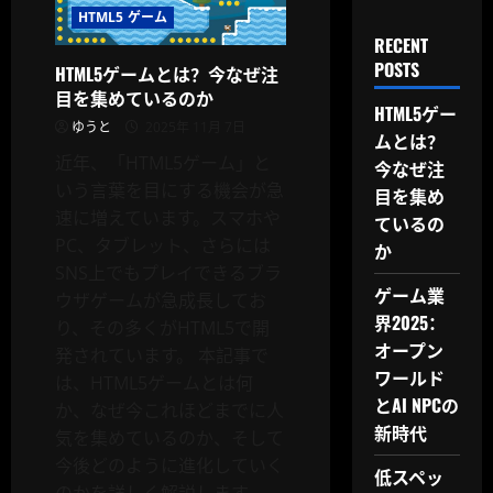
HTML5 ゲーム
RECENT
POSTS
HTML5ゲームとは？今なぜ注
目を集めているのか
HTML5ゲー
ゆうと
2025年 11月 7日
ムとは？
近年、「HTML5ゲーム」と
今なぜ注
いう言葉を目にする機会が急
目を集め
速に増えています。スマホや
ているの
PC、タブレット、さらには
か
SNS上でもプレイできるブラ
ゲーム業
ウザゲームが急成長してお
界2025：
り、その多くがHTML5で開
オープン
発されています。 本記事で
ワールド
は、HTML5ゲームとは何
とAI NPCの
か、なぜ今これほどまでに人
新時代
気を集めているのか、そして
今後どのように進化していく
低スペッ
のかを詳しく解説します。