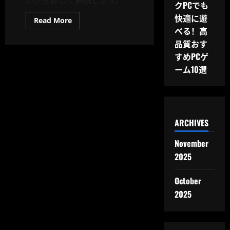
クPCでも
快適に遊
Read
Read More
more
べる！高
about
HTML5
品質おす
ゲ
すめPCゲ
ー
ム
ーム10選
と
は？
今
な
ぜ
注
目
を
ARCHIVES
集
め
て
November
い
2025
る
の
か
October
2025