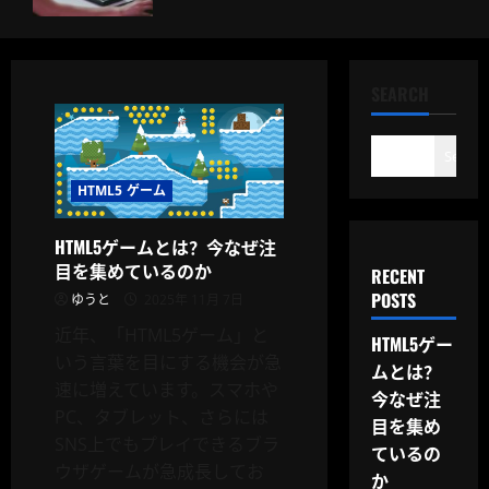
SEARCH
Search
HTML5 ゲーム
HTML5ゲームとは？今なぜ注
目を集めているのか
RECENT
POSTS
ゆうと
2025年 11月 7日
近年、「HTML5ゲーム」と
HTML5ゲー
いう言葉を目にする機会が急
ムとは？
速に増えています。スマホや
今なぜ注
PC、タブレット、さらには
目を集め
SNS上でもプレイできるブラ
ているの
ウザゲームが急成長してお
か