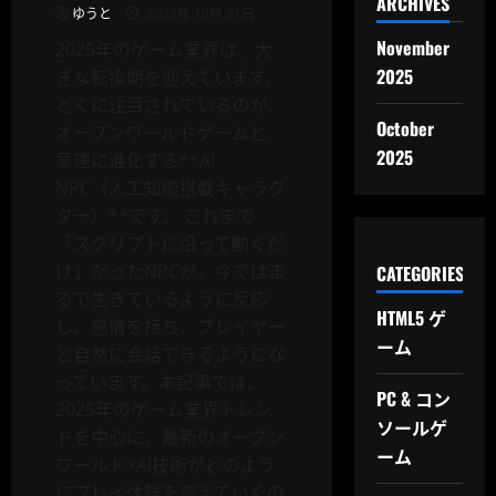
ARCHIVES
い
ゆうと
2025年 10月 31日
る
の
November
2025年のゲーム業界は、大
か
2025
きな転換期を迎えています。
とくに注目されているのが、
October
オープンワールドゲームと、
2025
急速に進化する**AI
NPC（人工知能搭載キャラク
ター）**です。 これまで
「スクリプトに沿って動くだ
け」だったNPCが、今ではま
CATEGORIES
るで生きているように反応
HTML5 ゲ
し、感情を持ち、プレイヤー
ーム
と自然に会話できるようにな
っています。本記事では、
PC & コン
2025年のゲーム業界トレン
ソールゲ
ドを中心に、最新のオープン
ーム
ワールド×AI技術がどのよう
にプレイ体験を変えていくの