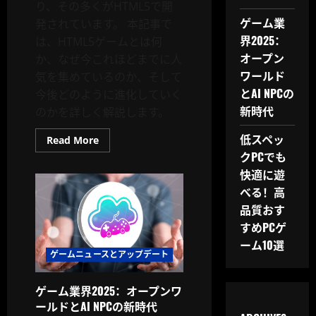
り、その多くがHTML5で開
ゲーム業
発されています。 本記事で
界2025：
は、HTML5ゲームとは何
オープン
か、なぜ今これほどまでに人
ワールド
気を集めているのか、そして
とAI NPCの
今後どのように進化していく
新時代
のかを詳しく解説します。
低スペッ
Read
Read More
more
クPCでも
about
HTML5
快適に遊
ゲ
ー
べる！高
ム
品質おす
と
は？
すめPCゲ
今
な
ーム10選
ぜ
ゲームニュースとアップデート
注
目
を
集
ゲーム業界2025：オープンワ
め
ールドとAI NPCの新時代
て