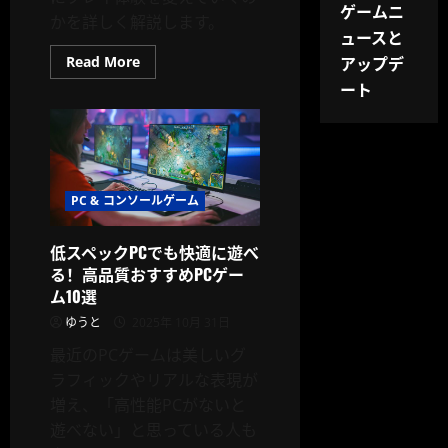
ゲームニ
かを詳しく解説します。
ュースと
Read
アップデ
Read More
more
ート
about
ゲ
ー
ム
業
界
2025：
オ
ー
PC & コンソールゲーム
プ
ン
ワ
低スペックPCでも快適に遊べ
ー
ル
る！高品質おすすめPCゲー
ド
ム10選
と
AI
ゆうと
2025年 10月 31日
NPC
の
最近のPCゲームは美しいグ
新
時
ラフィックやリアルな表現が
代
増え、「高性能PCがないと
遊べない」と思っている人も